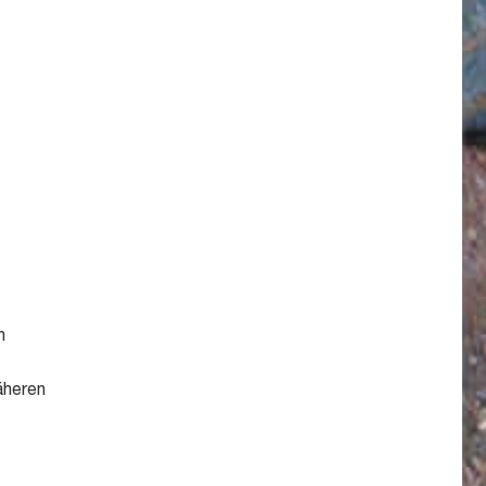
n
äheren