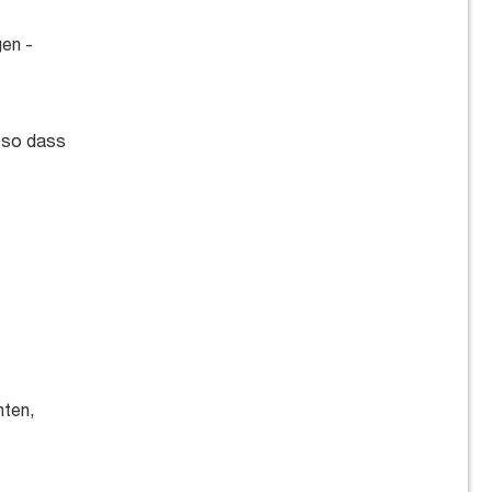
gen -
, so dass
hten,