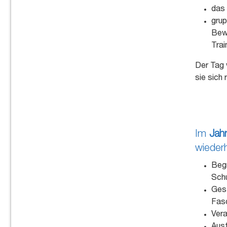
das 
grup
Bewe
Tra
Der Tag 
sie sich
Im
Jah
wiederh
Begr
Schu
Gest
Fasc
Vera