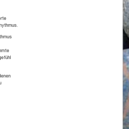
erte
rhythmus.
ythmus
immte
efühl
edenen
u