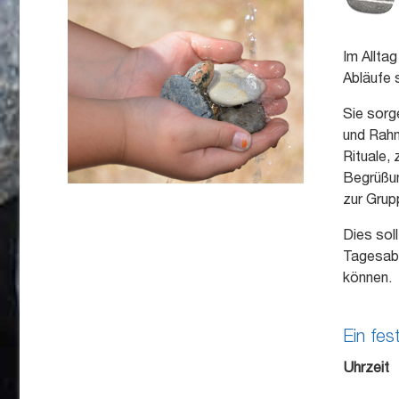
Im Allta
Abläufe 
Sie sorg
und Rahm
Rituale,
Begrüßun
zur Grupp
Dies sol
Tagesabs
können.
Ein fes
Uhrzeit